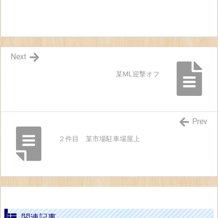
Next
某ML迎撃オフ
Prev
２件目 某市場駐車場屋上
関連記事