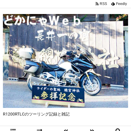
RSS
Feedly
R1200RTLCのツーリング記録と雑記