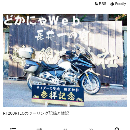
RSS
Feedly
R1200RTLCのツーリング記録と雑記