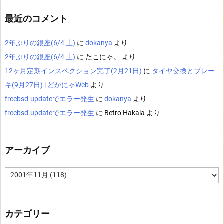
最近のコメント
2年ぶりの銀座(6/4 土)
に
dokanya
より
2年ぶりの銀座(6/4 土)
に
たこにゃ。
より
12ヶ月定期インスペクション完了(2月21日)
に
タイヤ交換とブレー
キ(9月27日) | どかにゃWeb
より
freebsd-updateでエラー発生
に
dokanya
より
freebsd-updateでエラー発生
に
Betro Hakala
より
アーカイブ
ア
ー
カ
イ
ブ
カテゴリー