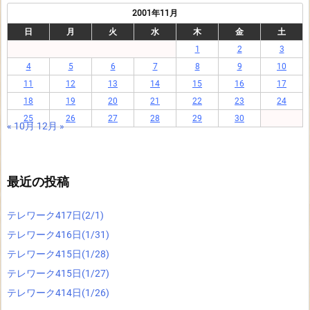
2001年11月
日
月
火
水
木
金
土
1
2
3
4
5
6
7
8
9
10
11
12
13
14
15
16
17
18
19
20
21
22
23
24
25
26
27
28
29
30
« 10月
12月 »
最近の投稿
テレワーク417日(2/1)
テレワーク416日(1/31)
テレワーク415日(1/28)
テレワーク415日(1/27)
テレワーク414日(1/26)