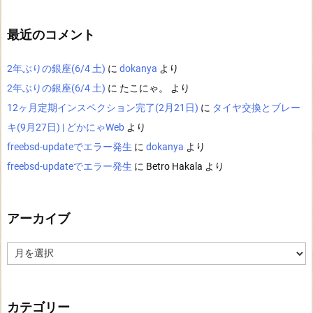
最近のコメント
2年ぶりの銀座(6/4 土)
に
dokanya
より
2年ぶりの銀座(6/4 土)
に
たこにゃ。
より
12ヶ月定期インスペクション完了(2月21日)
に
タイヤ交換とブレー
キ(9月27日) | どかにゃWeb
より
freebsd-updateでエラー発生
に
dokanya
より
freebsd-updateでエラー発生
に
Betro Hakala
より
アーカイブ
ア
ー
カ
イ
ブ
カテゴリー