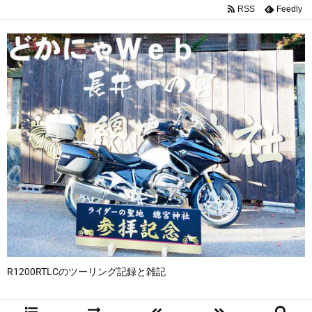
RSS
Feedly
R1200RTLCのツーリング記録と雑記