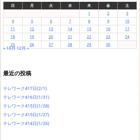
日
月
火
水
木
金
土
1
2
3
4
5
6
7
8
9
10
11
12
13
14
15
16
17
18
19
20
21
22
23
24
25
26
27
28
29
30
« 10月
12月 »
最近の投稿
テレワーク417日(2/1)
テレワーク416日(1/31)
テレワーク415日(1/28)
テレワーク415日(1/27)
テレワーク414日(1/26)