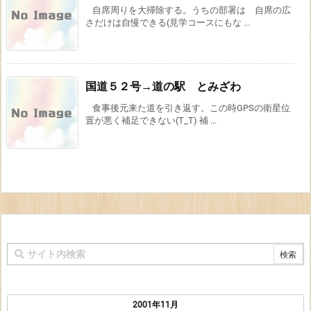
自席周りを大掃除する。うちの部署は 自席の広
さだけは自慢できる(見学コースにもな ...
国道５２号→道の駅 とみざわ
食事後元来た道を引き返す。この時GPSの衛星位
置が悪く補足できない(T_T) 補 ...
2001年11月