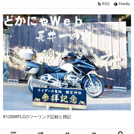
RSS
Feedly
R1200RTLCのツーリング記録と雑記