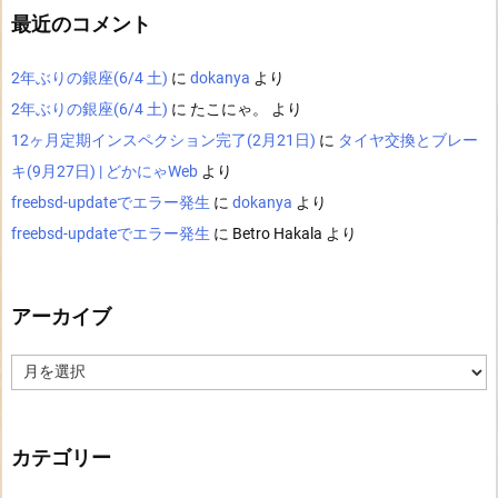
最近のコメント
2年ぶりの銀座(6/4 土)
に
dokanya
より
2年ぶりの銀座(6/4 土)
に
たこにゃ。
より
12ヶ月定期インスペクション完了(2月21日)
に
タイヤ交換とブレー
キ(9月27日) | どかにゃWeb
より
freebsd-updateでエラー発生
に
dokanya
より
freebsd-updateでエラー発生
に
Betro Hakala
より
アーカイブ
ア
ー
カ
イ
ブ
カテゴリー