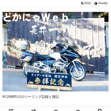
RSS
Feedly
R1200RTLCのツーリング記録と雑記