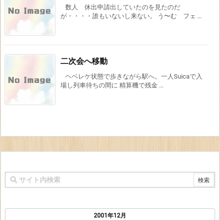
数人 休出申請出していたのを見たのだ
が・・・・誰もいないし来ない。 う〜む フェ ...
二次会へ移動
ヘベレケ状態で歩きながら駅へ。一人Suicaで入
場し列車待ちの間に 精算機で残金 ...
2001年12月