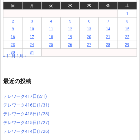
日
月
火
水
木
金
土
1
2
3
4
5
6
7
8
9
10
11
12
13
14
15
16
17
18
19
20
21
22
23
24
25
26
27
28
29
30
31
« 11月
1月 »
最近の投稿
テレワーク417日(2/1)
テレワーク416日(1/31)
テレワーク415日(1/28)
テレワーク415日(1/27)
テレワーク414日(1/26)