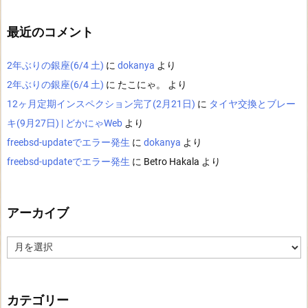
最近のコメント
2年ぶりの銀座(6/4 土)
に
dokanya
より
2年ぶりの銀座(6/4 土)
に
たこにゃ。
より
12ヶ月定期インスペクション完了(2月21日)
に
タイヤ交換とブレー
キ(9月27日) | どかにゃWeb
より
freebsd-updateでエラー発生
に
dokanya
より
freebsd-updateでエラー発生
に
Betro Hakala
より
アーカイブ
ア
ー
カ
イ
ブ
カテゴリー