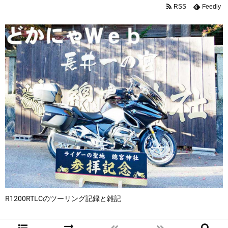
RSS
Feedly
R1200RTLCのツーリング記録と雑記