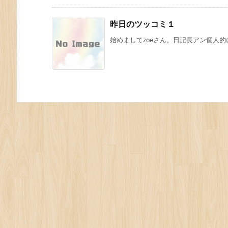
昨日のツッコミ１
始めましてzoeさん。日記長アン個人的に