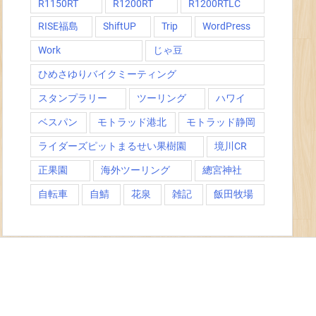
R1150RT
R1200RT
R1200RTLC
RISE福島
ShiftUP
Trip
WordPress
Work
じゃ豆
ひめさゆりバイクミーティング
スタンプラリー
ツーリング
ハワイ
ベスパン
モトラッド港北
モトラッド静岡
ライダーズピットまるせい果樹園
境川CR
正果園
海外ツーリング
總宮神社
自転車
自鯖
花泉
雑記
飯田牧場