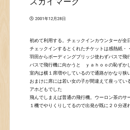
スカイマーク
2001年12月28日
初めて利用する。チェックインカウンターが全
チェックインするとくれたチケットは感熱紙・
羽田からボーディングブリッジ使わずバスで飛
バスで飛行機に向かうと ｙａｈｏｏの恥ずか
室内は横１席増やしているので通路がかなり狭
おまけに席には若い女の子が間違えて座っているし
アホどもでした
飛んでしまえば普通の飛行機。ウーロン茶のサ
１機でやりくりしてるので出発が既に２０分遅