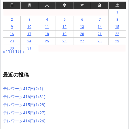
日
月
火
水
木
金
土
1
2
3
4
5
6
7
8
9
10
11
12
13
14
15
16
17
18
19
20
21
22
23
24
25
26
27
28
29
30
31
« 11月
1月 »
最近の投稿
テレワーク417日(2/1)
テレワーク416日(1/31)
テレワーク415日(1/28)
テレワーク415日(1/27)
テレワーク414日(1/26)