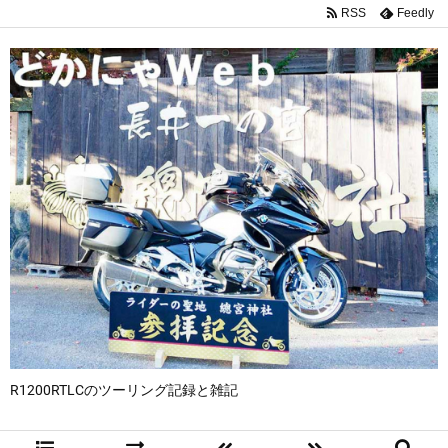
RSS
Feedly
R1200RTLCのツーリング記録と雑記