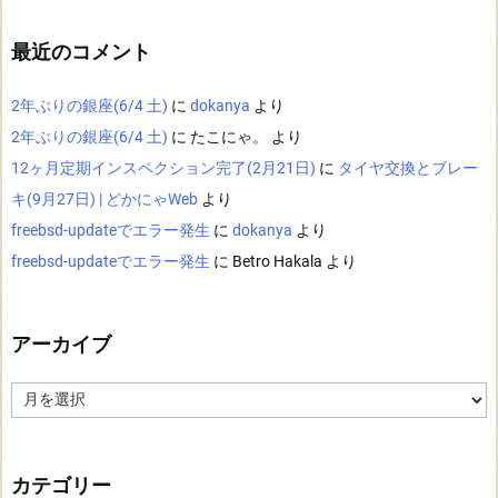
最近のコメント
2年ぶりの銀座(6/4 土)
に
dokanya
より
2年ぶりの銀座(6/4 土)
に
たこにゃ。
より
12ヶ月定期インスペクション完了(2月21日)
に
タイヤ交換とブレー
キ(9月27日) | どかにゃWeb
より
freebsd-updateでエラー発生
に
dokanya
より
freebsd-updateでエラー発生
に
Betro Hakala
より
アーカイブ
ア
ー
カ
イ
ブ
カテゴリー