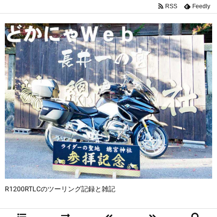
RSS
Feedly
R1200RTLCのツーリング記録と雑記