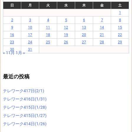
日
月
火
水
木
金
土
1
2
3
4
5
6
7
8
9
10
11
12
13
14
15
16
17
18
19
20
21
22
23
24
25
26
27
28
29
30
31
« 11月
1月 »
最近の投稿
テレワーク417日(2/1)
テレワーク416日(1/31)
テレワーク415日(1/28)
テレワーク415日(1/27)
テレワーク414日(1/26)