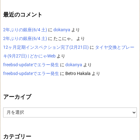
最近のコメント
2年ぶりの銀座(6/4 土)
に
dokanya
より
2年ぶりの銀座(6/4 土)
に
たこにゃ。
より
12ヶ月定期インスペクション完了(2月21日)
に
タイヤ交換とブレー
キ(9月27日) | どかにゃWeb
より
freebsd-updateでエラー発生
に
dokanya
より
freebsd-updateでエラー発生
に
Betro Hakala
より
アーカイブ
ア
ー
カ
イ
ブ
カテゴリー