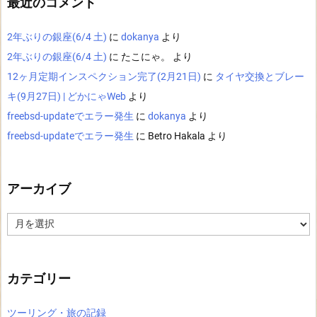
最近のコメント
2年ぶりの銀座(6/4 土)
に
dokanya
より
2年ぶりの銀座(6/4 土)
に
たこにゃ。
より
12ヶ月定期インスペクション完了(2月21日)
に
タイヤ交換とブレー
キ(9月27日) | どかにゃWeb
より
freebsd-updateでエラー発生
に
dokanya
より
freebsd-updateでエラー発生
に
Betro Hakala
より
アーカイブ
ア
ー
カ
イ
ブ
カテゴリー
ツーリング・旅の記録