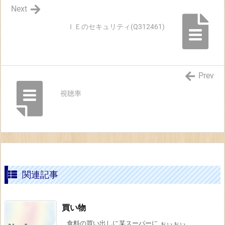
Next
ＩＥのセキュリティ(Q312461)
Prev
視聴率
関連記事
買い物
食料の買い出しに某スーパーに ぉぃぉぃ