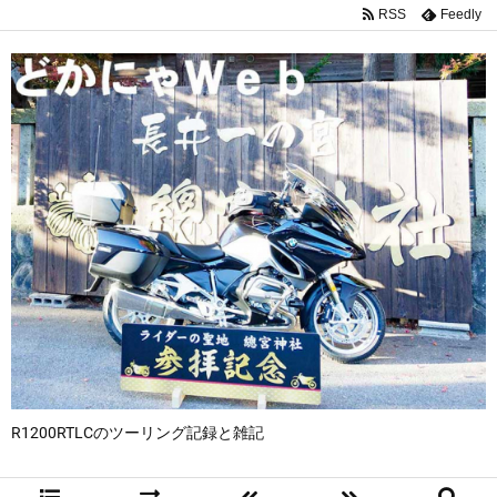
RSS
Feedly
R1200RTLCのツーリング記録と雑記