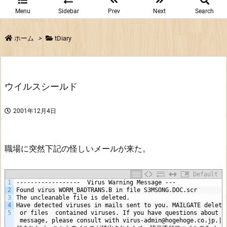
Menu
Sidebar
Prev
Next
Search
ホーム
>
tDiary
ウイルスシールド
2001年12月4日
職場に突然下記の怪しいメールが来た。
Default
1
------------------  Virus Warning Message ---
2
Found virus WORM_BADTRANS.B in file S3MSONG.DOC.scr
3
The uncleanable file is deleted.
4
Have detected viruses in mails sent to you. MAILGATE delete
5
 or files  contained viruses. If you have questions about t
 message, please consult with virus-admin@hogehoge.co.j