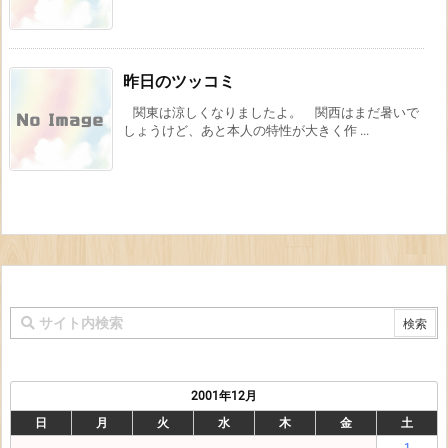
昨日のツッコミ
関東は涼しくなりましたよ。 関西はまだ暑いで
しょうけど、あと本人の特性が大きく作 ...
2001年12月
日
月
火
水
木
金
土
1