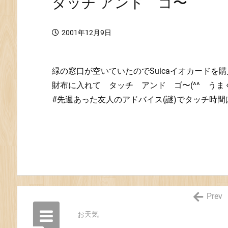
タッチ アンド ゴ〜
2001年12月9日
緑の窓口が空いていたのでSuicaイオカードを購入
財布に入れて タッチ アンド ゴ〜(^^ うま
#先週あった友人のアドバイス(謎)でタッチ時
Prev
お天気