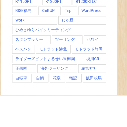
R1150RT
R1200RT
R1200RTLC
RISE福島
ShiftUP
Trip
WordPress
Work
じゃ豆
ひめさゆりバイクミーティング
スタンプラリー
ツーリング
ハワイ
ベスパン
モトラッド港北
モトラッド静岡
ライダーズピットまるせい果樹園
境川CR
正果園
海外ツーリング
總宮神社
自転車
自鯖
花泉
雑記
飯田牧場