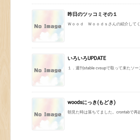
昨日のツッコミその１
Ｗｏｏｄ Ｗｏｏｄｓさんの紹介してくれ
いろいろUPDATE
１．週刊stable cvsupで取って来たソースで
woodsにっき(もどき)
朝見た時は落ちてました。crontabで