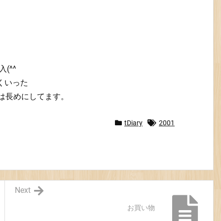
(^^
くいった
間は長めにしてます。
tDiary
2001
Next
お買い物