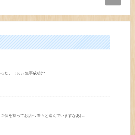
た。（ぉぃ 無事成功(^^
個を持ってお店へ 着々と進んでいますなあ( ...