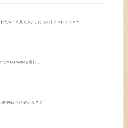
たＷｅｂ見てみました 世の中チャレンジャー ...
make worldを実行 ...
再起動復帰だったのかな？？