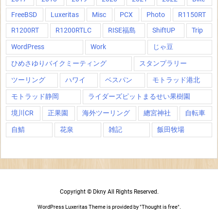
FreeBSD
Luxeritas
Misc
PCX
Photo
R1150RT
R1200RT
R1200RTLC
RISE福島
ShiftUP
Trip
WordPress
Work
じゃ豆
ひめさゆりバイクミーティング
スタンプラリー
ツーリング
ハワイ
ベスパン
モトラッド港北
モトラッド静岡
ライダーズピットまるせい果樹園
境川CR
正果園
海外ツーリング
總宮神社
自転車
自鯖
花泉
雑記
飯田牧場
Copyright ©
Dkny
All Rights Reserved.
WordPress Luxeritas Theme is provided by "
Thought is free
".