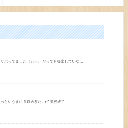
ボってました（ぉぃ。 だってＰ提出していな ...
というまに５時過ぎた。(^^ 業務終了