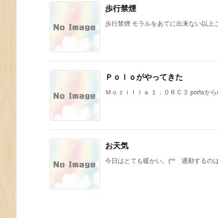
歩行禁煙
歩行禁煙 モラルをあてに出来ない以上こ
Ｐｏｌｏがやってきた
Ｍｏｚｉｌｌａ １．０ＲＣ３ portsから
お天気
今日はとても暖かい。(^^ 通勤するの