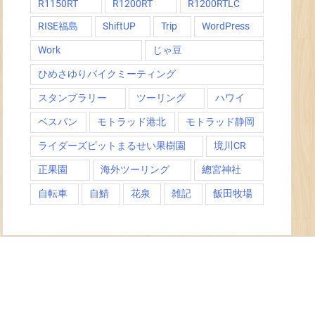
R1150RT
R1200RT
R1200RTLC
RISE福島
ShiftUP
Trip
WordPress
Work
じゃ豆
ひめさゆりバイクミーティング
スタンプラリー
ツーリング
ハワイ
ベスパン
モトラッド港北
モトラッド静岡
ライダーズピットまるせい果樹園
境川CR
正果園
海外ツーリング
總宮神社
自転車
自鯖
花泉
雑記
飯田牧場