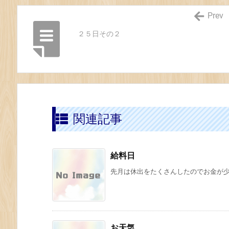
Prev
２５日その２
関連記事
給料日
先月は休出をたくさんしたのでお金が少し増
お天気