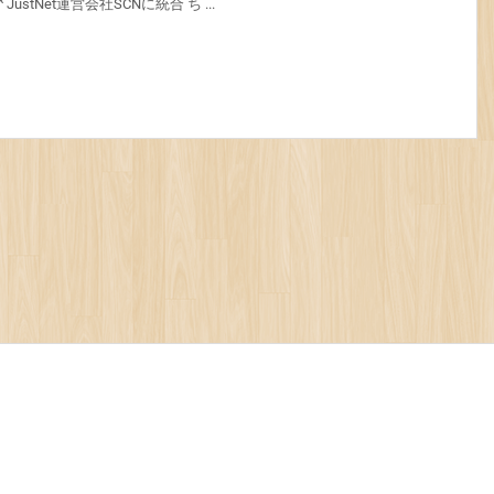
stNet運営会社SCNに統合 ち ...