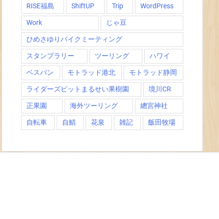
RISE福島
ShiftUP
Trip
WordPress
Work
じゃ豆
ひめさゆりバイクミーティング
スタンプラリー
ツーリング
ハワイ
ベスパン
モトラッド港北
モトラッド静岡
ライダーズピットまるせい果樹園
境川CR
正果園
海外ツーリング
總宮神社
自転車
自鯖
花泉
雑記
飯田牧場