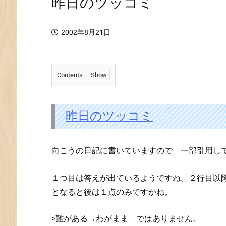
昨日のツッコミ
2002年8月21日
Contents
1.
昨
日
昨日のツッコミ
の
ツ
向こうの日記に書いていますので 一部引用し
ッ
コ
ミ
１つ目は答えが出ているようですね。２行目以
となると後は１点のみですかね。
>難がある→わがまま ではありません。