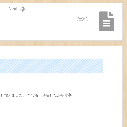
Next
だから
えました。(^^ でも 帰省したから赤字 ...