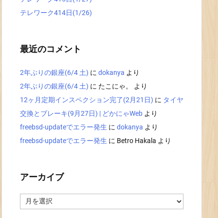
テレワーク414日(1/26)
最近のコメント
2年ぶりの銀座(6/4 土)
に
dokanya
より
2年ぶりの銀座(6/4 土)
に
たこにゃ。
より
12ヶ月定期インスペクション完了(2月21日)
に
タイヤ
交換とブレーキ(9月27日) | どかにゃWeb
より
freebsd-updateでエラー発生
に
dokanya
より
freebsd-updateでエラー発生
に
Betro Hakala
より
アーカイブ
ア
ー
カ