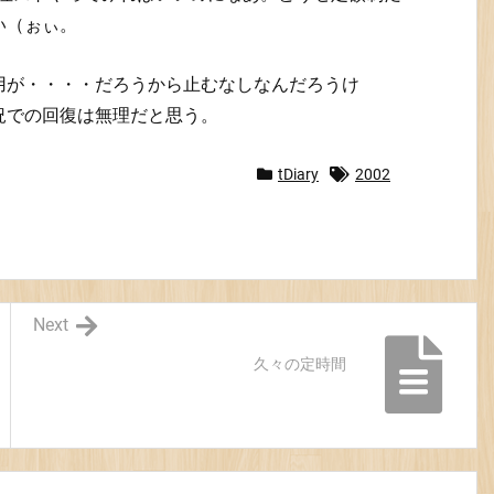
い（ぉぃ。
用が・・・・だろうから止むなしなんだろうけ
況での回復は無理だと思う。
tDiary
2002
Next
久々の定時間