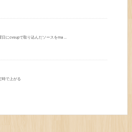
にcvsupで取り込んだソースをma ...
業定時で上がる