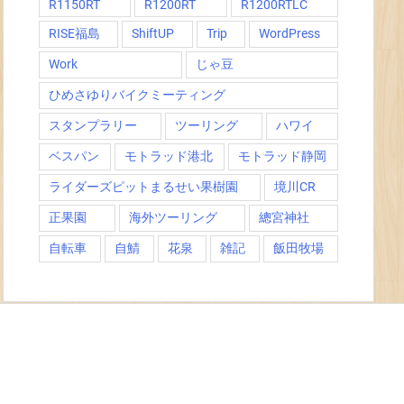
R1150RT
R1200RT
R1200RTLC
RISE福島
ShiftUP
Trip
WordPress
Work
じゃ豆
ひめさゆりバイクミーティング
スタンプラリー
ツーリング
ハワイ
ベスパン
モトラッド港北
モトラッド静岡
ライダーズピットまるせい果樹園
境川CR
正果園
海外ツーリング
總宮神社
自転車
自鯖
花泉
雑記
飯田牧場