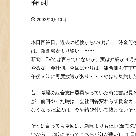
春闘
2002年3月13日
本日回答日。過去の経験からいけば、一時金何
は、新聞発表より酷い（〜〜
新聞、TVでは言っていないが、実は昇級が４
やるな 会社側。今回ばかりは、組合側も午前
午後３時に再度放送があり・・・やはり集約し
昔、職場の組合支部委員やっていた時に書記長
が、前回やった時は、会社回答変わらず賃金カ
なくなった宝刀は、今や錆び付いて抜けないそ
そうは言っても今回は、新聞よりも低い(全て
いから 比較に使ってこちらが分が悪い) １