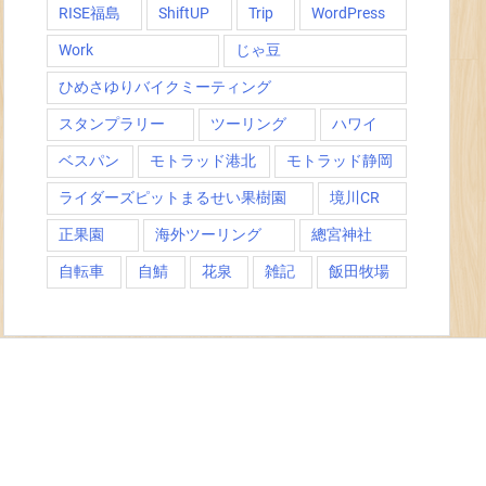
RISE福島
ShiftUP
Trip
WordPress
Work
じゃ豆
ひめさゆりバイクミーティング
スタンプラリー
ツーリング
ハワイ
ベスパン
モトラッド港北
モトラッド静岡
ライダーズピットまるせい果樹園
境川CR
正果園
海外ツーリング
總宮神社
自転車
自鯖
花泉
雑記
飯田牧場