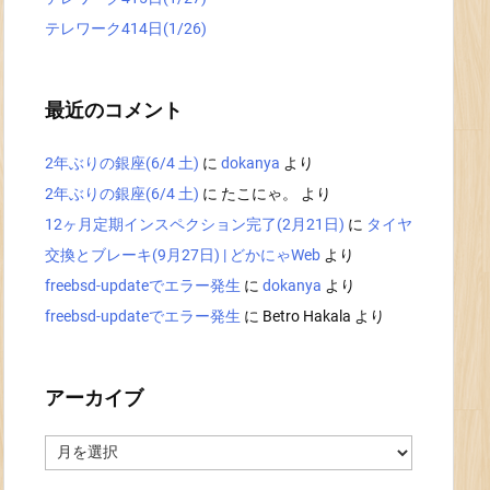
テレワーク414日(1/26)
最近のコメント
2年ぶりの銀座(6/4 土)
に
dokanya
より
2年ぶりの銀座(6/4 土)
に
たこにゃ。
より
12ヶ月定期インスペクション完了(2月21日)
に
タイヤ
交換とブレーキ(9月27日) | どかにゃWeb
より
freebsd-updateでエラー発生
に
dokanya
より
freebsd-updateでエラー発生
に
Betro Hakala
より
アーカイブ
ア
ー
カ