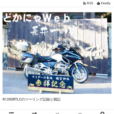
RSS
Feedly
R1200RTLCのツーリング記録と雑記