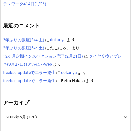
テレワーク414日(1/26)
最近のコメント
2年ぶりの銀座(6/4 土)
に
dokanya
より
2年ぶりの銀座(6/4 土)
に
たこにゃ。
より
12ヶ月定期インスペクション完了(2月21日)
に
タイヤ交換とブレー
キ(9月27日) | どかにゃWeb
より
freebsd-updateでエラー発生
に
dokanya
より
freebsd-updateでエラー発生
に
Betro Hakala
より
アーカイブ
ア
ー
カ
イ