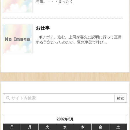
理由。・・・まったく
お仕事
ボチボチ、進む。上司が客先に説明に行って直帰
する予定だったのだが、緊急事態で呼び ...
2002年5月
日
月
火
水
木
金
土