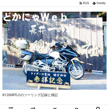
RSS
Feedly
R1200RTLCのツーリング記録と雑記