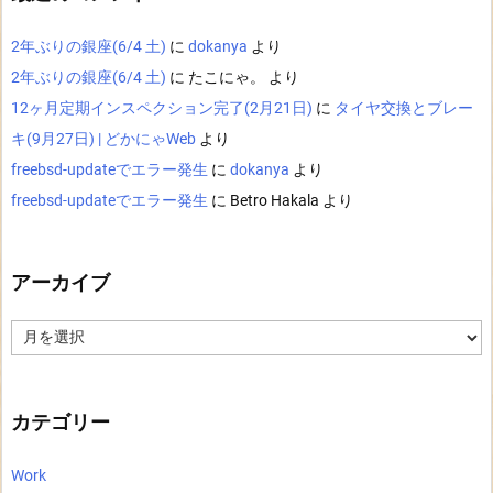
2年ぶりの銀座(6/4 土)
に
dokanya
より
2年ぶりの銀座(6/4 土)
に
たこにゃ。
より
12ヶ月定期インスペクション完了(2月21日)
に
タイヤ交換とブレー
キ(9月27日) | どかにゃWeb
より
freebsd-updateでエラー発生
に
dokanya
より
freebsd-updateでエラー発生
に
Betro Hakala
より
アーカイブ
ア
ー
カ
イ
ブ
カテゴリー
Work