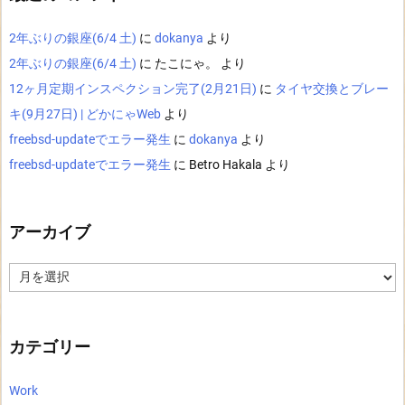
2年ぶりの銀座(6/4 土)
に
dokanya
より
2年ぶりの銀座(6/4 土)
に
たこにゃ。
より
12ヶ月定期インスペクション完了(2月21日)
に
タイヤ交換とブレー
キ(9月27日) | どかにゃWeb
より
freebsd-updateでエラー発生
に
dokanya
より
freebsd-updateでエラー発生
に
Betro Hakala
より
アーカイブ
ア
ー
カ
イ
ブ
カテゴリー
Work