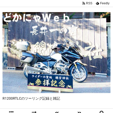
RSS
Feedly
R1200RTLCのツーリング記録と雑記