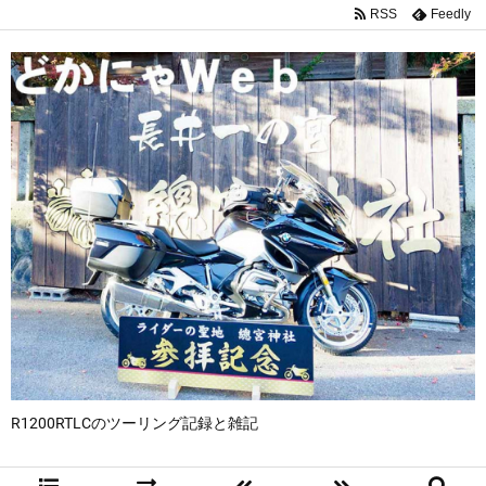
RSS
Feedly
R1200RTLCのツーリング記録と雑記