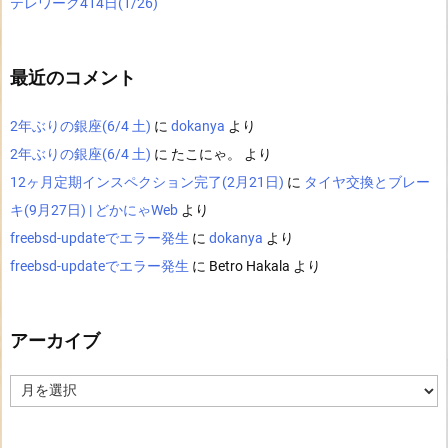
テレワーク414日(1/26)
最近のコメント
2年ぶりの銀座(6/4 土)
に
dokanya
より
2年ぶりの銀座(6/4 土)
に
たこにゃ。
より
12ヶ月定期インスペクション完了(2月21日)
に
タイヤ交換とブレー
キ(9月27日) | どかにゃWeb
より
freebsd-updateでエラー発生
に
dokanya
より
freebsd-updateでエラー発生
に
Betro Hakala
より
アーカイブ
ア
ー
カ
イ