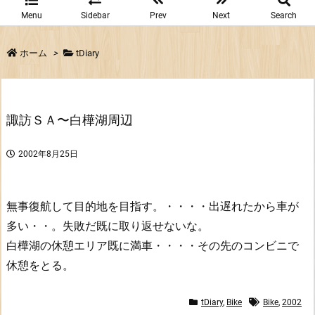
Menu
Sidebar
Prev
Next
Search
ホーム
>
tDiary
諏訪ＳＡ〜白樺湖周辺
2002年8月25日
無事復航して目的地を目指す。・・・・出遅れたから車が
多い・・。失敗だ既に取り返せないな。
白樺湖の休憩エリア既に満車・・・・その先のコンビニで
休憩をとる。
tDiary
,
Bike
Bike
,
2002