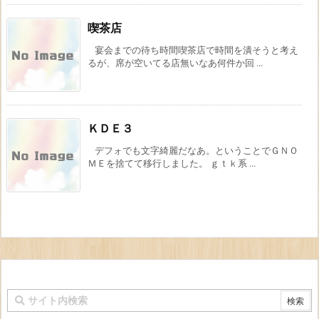
喫茶店
宴会までの待ち時間喫茶店で時間を潰そうと考え
るが、席が空いてる店無いなあ何件か回 ...
ＫＤＥ３
デフォでも文字綺麗だなあ。ということでＧＮＯ
ＭＥを捨てて移行しました。 ｇｔｋ系 ...