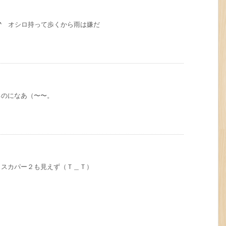
^^ オシロ持って歩くから雨は嫌だ
るのになあ（〜〜。
・スカパー２も見えず（Ｔ＿Ｔ）