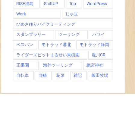
RISE福島
ShiftUP
Trip
WordPress
Work
じゃ豆
ひめさゆりバイクミーティング
スタンプラリー
ツーリング
ハワイ
ベスパン
モトラッド港北
モトラッド静岡
ライダーズピットまるせい果樹園
境川CR
正果園
海外ツーリング
總宮神社
自転車
自鯖
花泉
雑記
飯田牧場