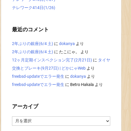
テレワーク414日(1/26)
最近のコメント
2年ぶりの銀座(6/4 土)
に
dokanya
より
2年ぶりの銀座(6/4 土)
に
たこにゃ。
より
12ヶ月定期インスペクション完了(2月21日)
に
タイヤ
交換とブレーキ(9月27日) | どかにゃWeb
より
freebsd-updateでエラー発生
に
dokanya
より
freebsd-updateでエラー発生
に
Betro Hakala
より
アーカイブ
ア
ー
カ