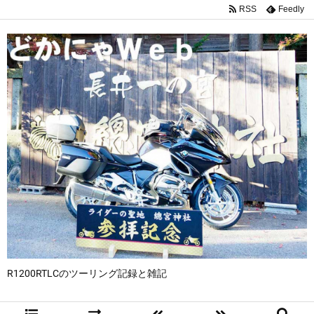
RSS
Feedly
R1200RTLCのツーリング記録と雑記