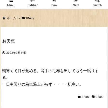
Menu
Sidebar
Prev
Next
Search
ホーム
>
tDiary
お天気
2002年9月14日
朝寒くて目が覚める。薄手の毛布を出してもう一眠りす
る。
一日中曇りの為気温上がらず・・・・肌寒い。
tDiary
2002