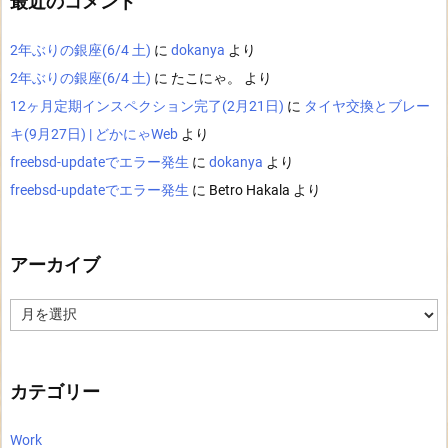
最近のコメント
2年ぶりの銀座(6/4 土)
に
dokanya
より
2年ぶりの銀座(6/4 土)
に
たこにゃ。
より
12ヶ月定期インスペクション完了(2月21日)
に
タイヤ交換とブレー
キ(9月27日) | どかにゃWeb
より
freebsd-updateでエラー発生
に
dokanya
より
freebsd-updateでエラー発生
に
Betro Hakala
より
アーカイブ
ア
ー
カ
イ
ブ
カテゴリー
Work