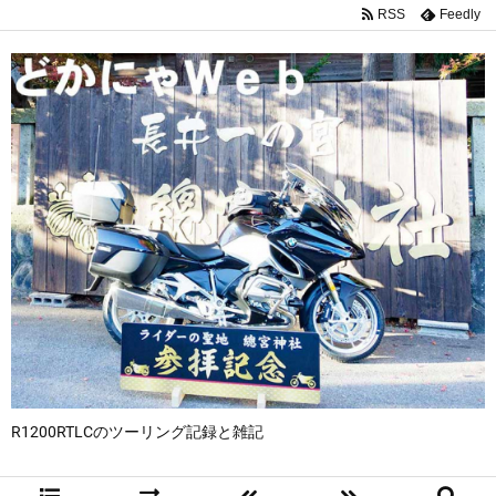
RSS
Feedly
R1200RTLCのツーリング記録と雑記