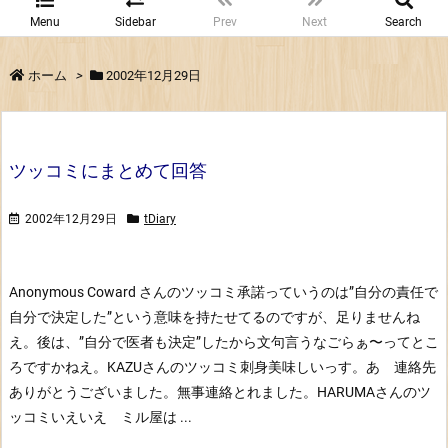
Menu
Sidebar
Prev
Next
Search
ホーム
>
2002年12月29日
ツッコミにまとめて回答
2002年12月29日
tDiary
Anonymous Coward さんのツッコミ
承諾っていうのは”自分の責任で
自分で決定した”という意味を持たせてるのですが、足りませんね
え。後は、”自分で医者も決定”したから文句言うなごらぁ〜ってとこ
ろですかねえ。
KAZUさんのツッコミ
刺身美味しいっす。あ 連絡先
ありがとうございました。無事連絡とれました。
HARUMAさんのツ
ッコミ
いえいえ ミル屋は ...