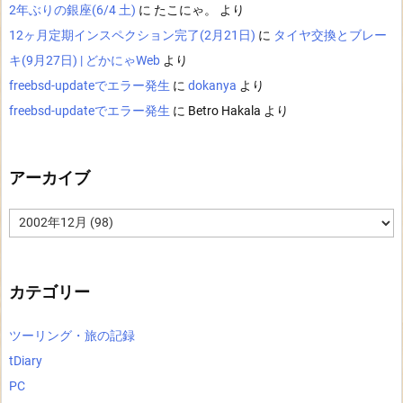
2年ぶりの銀座(6/4 土)
に
たこにゃ。
より
12ヶ月定期インスペクション完了(2月21日)
に
タイヤ交換とブレー
キ(9月27日) | どかにゃWeb
より
freebsd-updateでエラー発生
に
dokanya
より
freebsd-updateでエラー発生
に
Betro Hakala
より
アーカイブ
ア
ー
カ
イ
ブ
カテゴリー
ツーリング・旅の記録
tDiary
PC