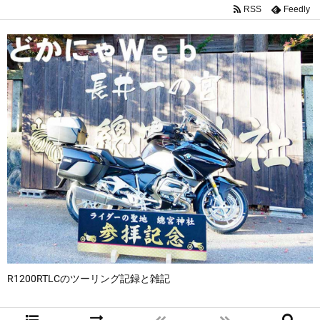
RSS
Feedly
R1200RTLCのツーリング記録と雑記