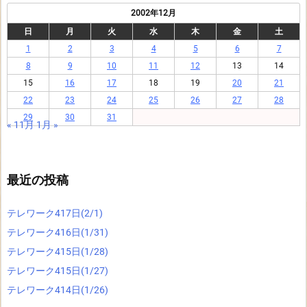
2002年12月
日
月
火
水
木
金
土
1
2
3
4
5
6
7
8
9
10
11
12
13
14
15
16
17
18
19
20
21
22
23
24
25
26
27
28
29
30
31
« 11月
1月 »
最近の投稿
テレワーク417日(2/1)
テレワーク416日(1/31)
テレワーク415日(1/28)
テレワーク415日(1/27)
テレワーク414日(1/26)