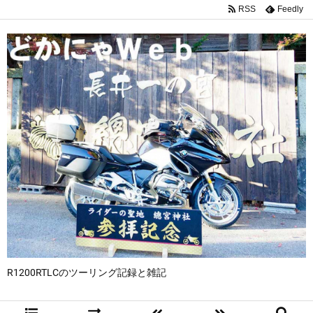
RSS
Feedly
R1200RTLCのツーリング記録と雑記