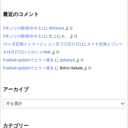
最近のコメント
2年ぶりの銀座(6/4 土)
に
dokanya
より
2年ぶりの銀座(6/4 土)
に
たこにゃ。
より
12ヶ月定期インスペクション完了(2月21日)
に
タイヤ交換とブレー
キ(9月27日) | どかにゃWeb
より
freebsd-updateでエラー発生
に
dokanya
より
freebsd-updateでエラー発生
に
Betro Hakala
より
アーカイブ
ア
ー
カ
イ
ブ
カテゴリー