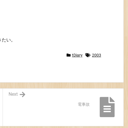
きたい。
tDiary
2003
Next
電事故