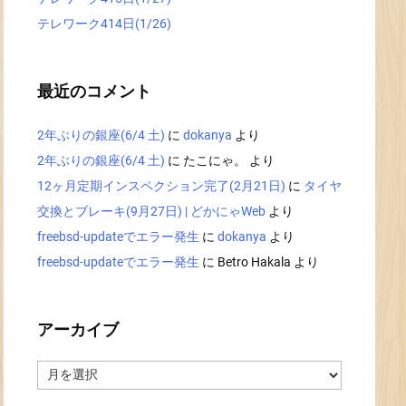
テレワーク414日(1/26)
最近のコメント
2年ぶりの銀座(6/4 土)
に
dokanya
より
2年ぶりの銀座(6/4 土)
に
たこにゃ。
より
12ヶ月定期インスペクション完了(2月21日)
に
タイヤ
交換とブレーキ(9月27日) | どかにゃWeb
より
freebsd-updateでエラー発生
に
dokanya
より
freebsd-updateでエラー発生
に
Betro Hakala
より
アーカイブ
ア
ー
カ