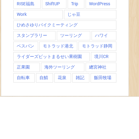
RISE福島
ShiftUP
Trip
WordPress
Work
じゃ豆
ひめさゆりバイクミーティング
スタンプラリー
ツーリング
ハワイ
ベスパン
モトラッド港北
モトラッド静岡
ライダーズピットまるせい果樹園
境川CR
正果園
海外ツーリング
總宮神社
自転車
自鯖
花泉
雑記
飯田牧場