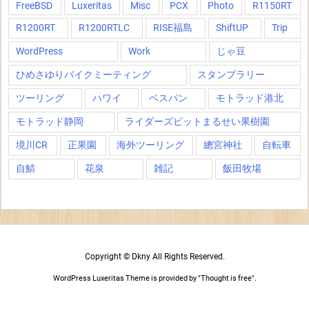
FreeBSD
Luxeritas
Misc
PCX
Photo
R1150RT
R1200RT
R1200RTLC
RISE福島
ShiftUP
Trip
WordPress
Work
じゃ豆
ひめさゆりバイクミーティング
スタンプラリー
ツーリング
ハワイ
ベスパン
モトラッド港北
モトラッド静岡
ライダーズピットまるせい果樹園
境川CR
正果園
海外ツーリング
總宮神社
自転車
自鯖
花泉
雑記
飯田牧場
Copyright ©
Dkny
All Rights Reserved.
WordPress Luxeritas Theme is provided by "
Thought is free
".