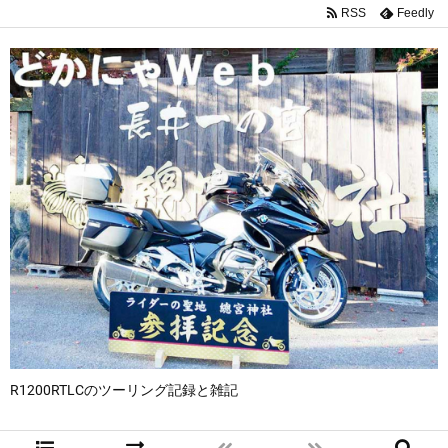
RSS
Feedly
R1200RTLCのツーリング記録と雑記