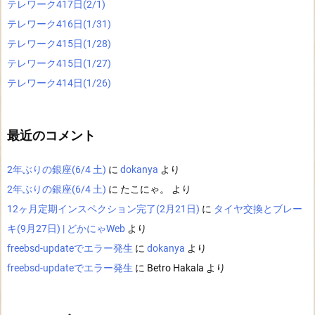
テレワーク417日(2/1)
テレワーク416日(1/31)
テレワーク415日(1/28)
テレワーク415日(1/27)
テレワーク414日(1/26)
最近のコメント
2年ぶりの銀座(6/4 土)
に
dokanya
より
2年ぶりの銀座(6/4 土)
に
たこにゃ。
より
12ヶ月定期インスペクション完了(2月21日)
に
タイヤ交換とブレー
キ(9月27日) | どかにゃWeb
より
freebsd-updateでエラー発生
に
dokanya
より
freebsd-updateでエラー発生
に
Betro Hakala
より