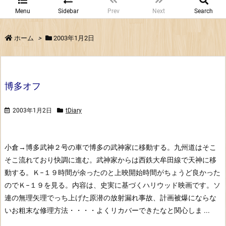
Menu
Sidebar
Prev
Next
Search
ホーム
>
2003年1月2日
博多オフ
2003年1月2日
tDiary
小倉→博多
武神２号の車で博多の武神家に移動する。九州道はそこ
そこ流れており快調に進む。
武神家からは西鉄大牟田線で天神に移
動する。
Ｋ−１９
時間が余ったのと上映開始時間がちょうど良かった
のでＫ−１９を見る。
内容は、史実に基づくハリウッド映画です。ソ
連の無理矢理でっち上げた原潜の放射漏れ事故、計画被爆にならな
いお粗末な修理方法・・・・よくリカバーできたなと関心しま ...