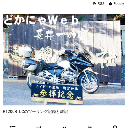
RSS
Feedly
R1200RTLCのツーリング記録と雑記