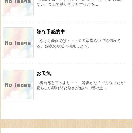
ない。Ｘ上で動かそうとすると"N ...
嫌な予感的中
やはり豪雨では・・・ＣＳ放送途中で途切れて
る。 深夜の放送で補完しよう。
お天気
梅雨寒と言うより・・・冷夏かな？半月経ったが
夏らしい晴れ間と暑さが無い。 稲の生 ...