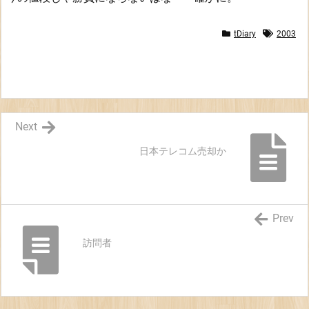
D
-
tDiary
2003
R
撤
退
Next
日本テレコム売却か
Prev
訪問者