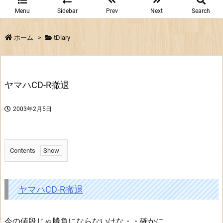
Menu
Sidebar
Prev
Next
Search
ホーム
>
tDiary
ヤマハCD-R撤退
2003年2月5日
Contents
1.
ヤ
マ
ヤマハCD-R撤退
ハ
C
今の値段じゃ勝負にならないはな・・確かに。