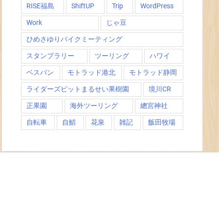
RISE福島
ShiftUP
Trip
WordPress
Work
じゃ豆
ひめさゆりバイクミーティング
スタンプラリー
ツーリング
ハワイ
ベスパン
モトラッド港北
モトラッド静岡
ライダーズピットまるせい果樹園
境川CR
正果園
海外ツーリング
總宮神社
自転車
自鯖
花泉
雑記
飯田牧場