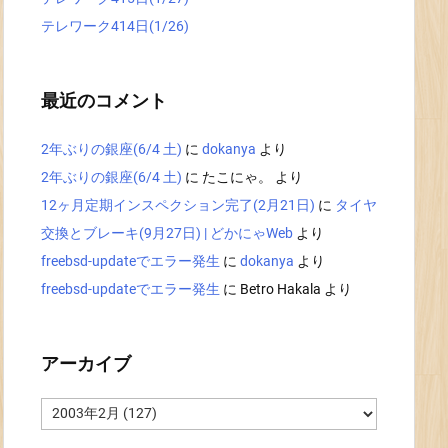
テレワーク414日(1/26)
最近のコメント
2年ぶりの銀座(6/4 土)
に
dokanya
より
2年ぶりの銀座(6/4 土)
に
たこにゃ。
より
12ヶ月定期インスペクション完了(2月21日)
に
タイヤ
交換とブレーキ(9月27日) | どかにゃWeb
より
freebsd-updateでエラー発生
に
dokanya
より
freebsd-updateでエラー発生
に
Betro Hakala
より
アーカイブ
ア
ー
カ