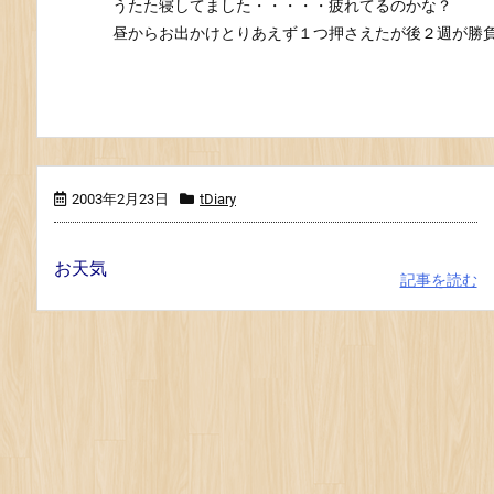
うたた寝してました・・・・・疲れてるのかな？
昼からお出かけとりあえず１つ押さえたが後２週が勝
2003年2月23日
tDiary
お天気
記事を読む