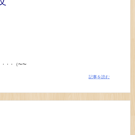
文
・・・・（〜〜
記事を読む