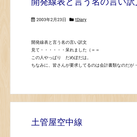
開発線表と言う名の言い訳
2003年2月23日
tDiary
開発線表と言う名の言い訳文
見て・・・・・・呆れました（＝＝
この人やっぱり だめぽだは。
ちなみに、皆さんが要求してるのは会計書類なのだが
土管屋空中線