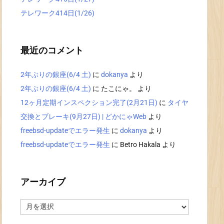
テレワーク414日(1/26)
最近のコメント
2年ぶりの銀座(6/4 土)
に
dokanya
より
2年ぶりの銀座(6/4 土)
に
たこにゃ。
より
12ヶ月定期インスペクション完了(2月21日)
に
タイヤ
交換とブレーキ(9月27日) | どかにゃWeb
より
freebsd-updateでエラー発生
に
dokanya
より
freebsd-updateでエラー発生
に
Betro Hakala
より
アーカイブ
ア
ー
カ