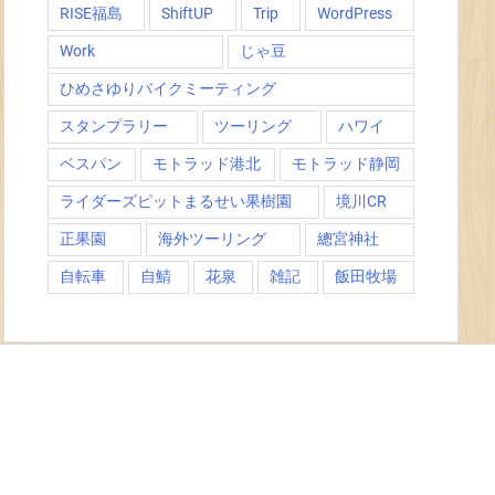
RISE福島
ShiftUP
Trip
WordPress
Work
じゃ豆
ひめさゆりバイクミーティング
スタンプラリー
ツーリング
ハワイ
ベスパン
モトラッド港北
モトラッド静岡
ライダーズピットまるせい果樹園
境川CR
正果園
海外ツーリング
總宮神社
自転車
自鯖
花泉
雑記
飯田牧場