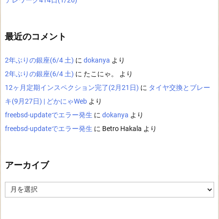
テレワーク414日(1/26)
最近のコメント
2年ぶりの銀座(6/4 土)
に
dokanya
より
2年ぶりの銀座(6/4 土)
に
たこにゃ。
より
12ヶ月定期インスペクション完了(2月21日)
に
タイヤ交換とブレー
キ(9月27日) | どかにゃWeb
より
freebsd-updateでエラー発生
に
dokanya
より
freebsd-updateでエラー発生
に
Betro Hakala
より
アーカイブ
ア
ー
カ
イ