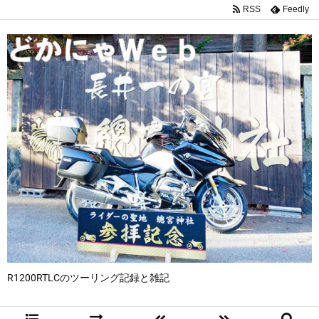
RSS
Feedly
R1200RTLCのツーリング記録と雑記