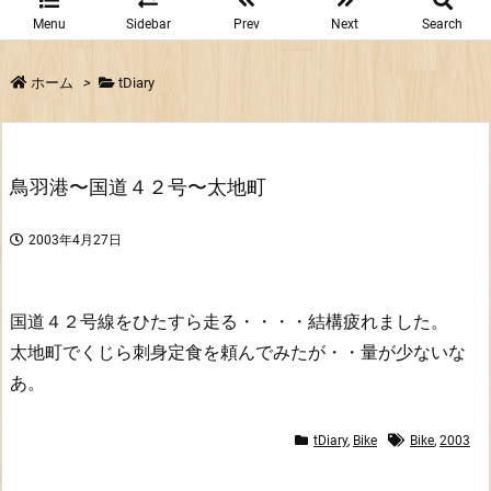
Menu
Sidebar
Prev
Next
Search
ホーム
>
tDiary
鳥羽港〜国道４２号〜太地町
2003年4月27日
国道４２号線をひたすら走る・・・・結構疲れました。
太地町でくじら刺身定食を頼んでみたが・・量が少ないな
あ。
tDiary
,
Bike
Bike
,
2003