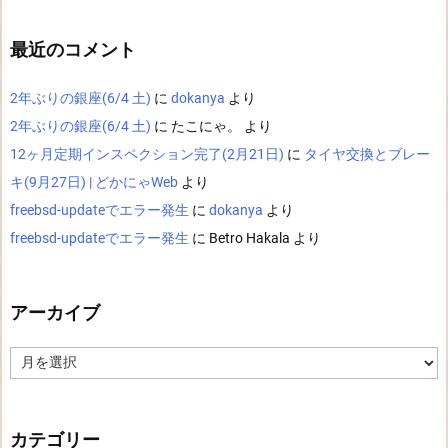
最近のコメント
2年ぶりの銀座(6/4 土)
に
dokanya
より
2年ぶりの銀座(6/4 土)
に
たこにゃ。
より
12ヶ月定期インスペクション完了(2月21日)
に
タイヤ交換とブレー
キ(9月27日) | どかにゃWeb
より
freebsd-updateでエラー発生
に
dokanya
より
freebsd-updateでエラー発生
に
Betro Hakala
より
アーカイブ
ア
ー
カ
イ
ブ
カテゴリー