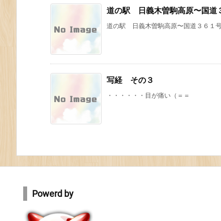
道の駅 日義木曽駒高原〜国道
道の駅 日義木曽駒高原〜国道３６１号〜
写経 その３
・・・・・・目が痛い（＝＝
Powerd by