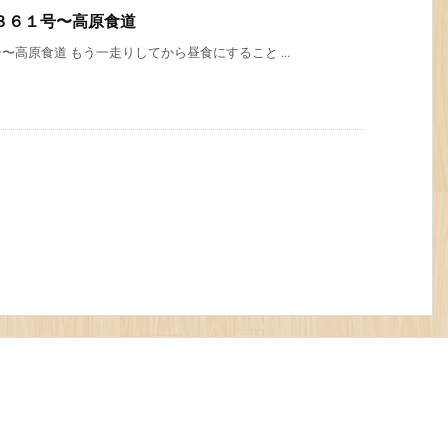
３６１号〜高原食道
高原食道 もう一走りしてから昼食にすること ...