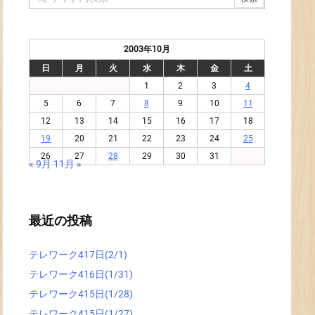
2003年10月
日
月
火
水
木
金
土
1
2
3
4
5
6
7
8
9
10
11
12
13
14
15
16
17
18
19
20
21
22
23
24
25
26
27
28
29
30
31
« 9月
11月 »
最近の投稿
テレワーク417日(2/1)
テレワーク416日(1/31)
テレワーク415日(1/28)
テレワーク415日(1/27)