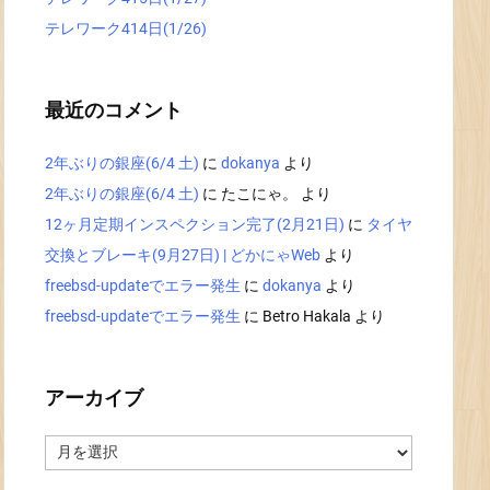
テレワーク414日(1/26)
最近のコメント
2年ぶりの銀座(6/4 土)
に
dokanya
より
2年ぶりの銀座(6/4 土)
に
たこにゃ。
より
12ヶ月定期インスペクション完了(2月21日)
に
タイヤ
交換とブレーキ(9月27日) | どかにゃWeb
より
freebsd-updateでエラー発生
に
dokanya
より
freebsd-updateでエラー発生
に
Betro Hakala
より
アーカイブ
ア
ー
カ