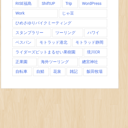
RISE福島
ShiftUP
Trip
WordPress
Work
じゃ豆
ひめさゆりバイクミーティング
スタンプラリー
ツーリング
ハワイ
ベスパン
モトラッド港北
モトラッド静岡
ライダーズピットまるせい果樹園
境川CR
正果園
海外ツーリング
總宮神社
自転車
自鯖
花泉
雑記
飯田牧場