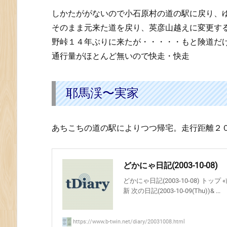
道
しかたががないので小石原村の道の駅に戻り、
5
0
そのまま元来た道を戻り、英彦山越えに変更す
0
野峠１４年ぶりに来たが・・・・・もと険道だ
号)〜
通行量がほとんど無いので快走・快走
宝
珠
山
耶馬渓〜実家
村
5.
あちこちの道の駅によりつつ帰宅。走行距離２
宝
珠
山
どかにゃ日記(2003-10-08)
村〜
国
どかにゃ日記(2003-10-08) トップ «前
道
新 次の日記(2003-10-09(Thu))& ...
5
0
https://www.b-twin.net/diary/20031008.html