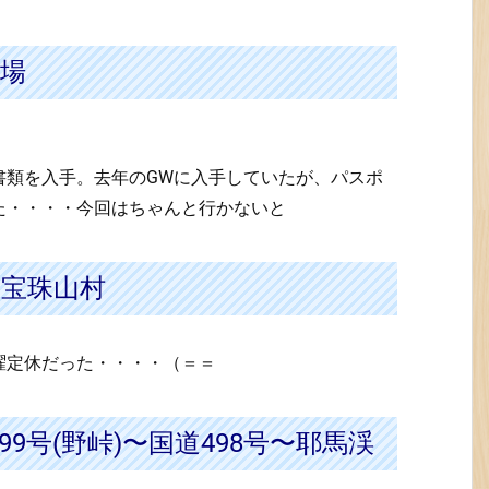
場
書類を入手。去年のGWに入手していたが、パスポ
た・・・・今回はちゃんと行かないと
〜宝珠山村
曜定休だった・・・・（＝＝
99号(野峠)〜国道498号〜耶馬渓