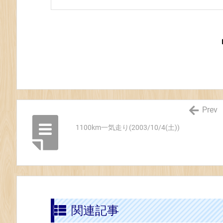
0
号〜
国
道
4
9
9
号
(野
Prev
峠)〜
国
1100km一気走り(2003/10/4(土))
道
4
9
8
号〜
耶
関連記事
馬