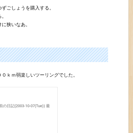
ゆずごしょうを購入する。
る。
けに狭いなあ。
００ｋｍ弱楽しいツーリングでした。
の日記(2003-10-07(Tue)) 最