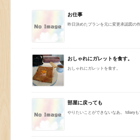
渓
6.
お仕事
耶
昨日決めたプランを元に変更承認図の作成
馬
渓〜
実
家
おしゃれにガレットを食す。
おしゃれにガレットを食す。
部屋に戻っても
やりたいことができないなあ。 tdiaryも1.