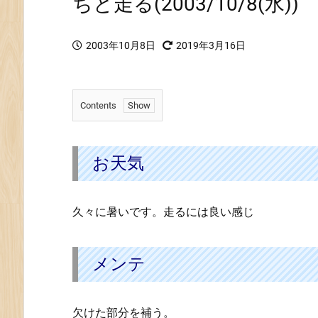
ちと走る(2003/10/8(水))
2003年10月8日
2019年3月16日
Contents
1.
お
天
お天気
気
2.
久々に暑いです。走るには良い感じ
メ
ン
テ
メンテ
3.
プ
チ
欠けた部分を補う。
ツ