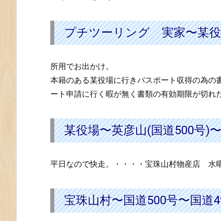
ー
リ
プチツーリング 実家〜某役
ン
グ
実
所用でお出かけ。
家〜
本籍のある某役場に行きパスポート収得の為の
某
ート申請に行く暇が無く書類の有効期限が切れ
役
場
4.
某役場〜英彦山(国道500号)
某
役
場〜
平日なので快走。・・・・宝珠山村物産店 水
英
彦
山
宝珠山村〜国道500号〜国道4
(国