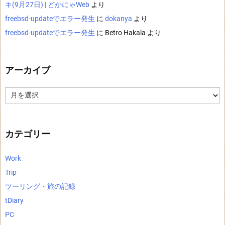
キ(9月27日) | どかにゃWeb
より
freebsd-updateでエラー発生
に
dokanya
より
freebsd-updateでエラー発生
に
Betro Hakala
より
アーカイブ
ア
ー
カ
イ
ブ
カテゴリー
Work
Trip
ツーリング・旅の記録
tDiary
PC