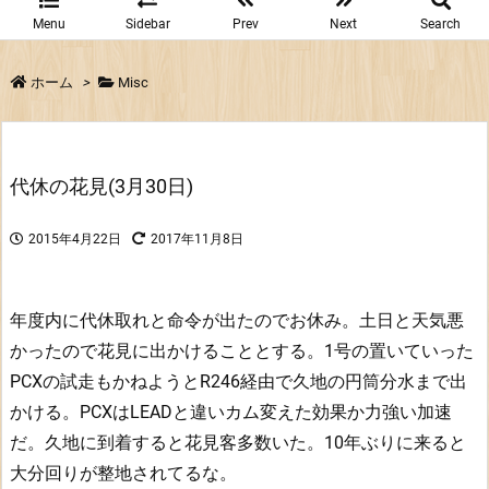
Menu
Sidebar
Prev
Next
Search
ホーム
>
Misc
代休の花見(3月30日)
2015年4月22日
2017年11月8日
年度内に代休取れと命令が出たのでお休み。土日と天気悪
かったので花見に出かけることとする。1号の置いていった
PCXの試走もかねようとR246経由で久地の円筒分水まで出
かける。PCXはLEADと違いカム変えた効果か力強い加速
だ。久地に到着すると花見客多数いた。10年ぶりに来ると
大分回りが整地されてるな。