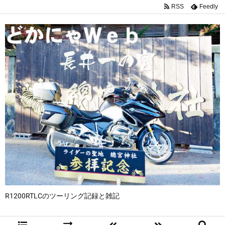
RSS
Feedly
R1200RTLCのツーリング記録と雑記