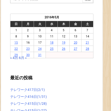
2016年5月
日
月
火
水
木
金
土
1
2
3
4
5
6
7
8
9
10
11
12
13
14
15
16
17
18
19
20
21
22
23
24
25
26
27
28
29
30
31
« 4月
6月 »
最近の投稿
テレワーク417日(2/1)
テレワーク416日(1/31)
テレワーク415日(1/28)
テレワーク415日(1/27)