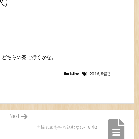
火)
 どちらの案で行くかな。
Misc
2016
,
雑記
Next
内輪もめを持ち込むな(5/18 水)