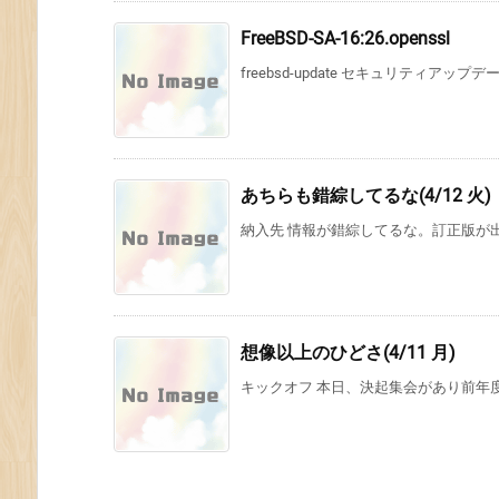
FreeBSD-SA-16:26.openssl
freebsd-update セキュリティア
あちらも錯綜してるな(4/12 火)
納入先 情報が錯綜してるな。訂正版が
想像以上のひどさ(4/11 月)
キックオフ 本日、決起集会があり前年度