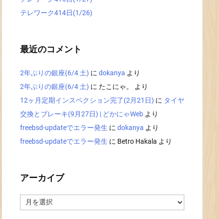
テレワーク414日(1/26)
最近のコメント
2年ぶりの銀座(6/4 土)
に
dokanya
より
2年ぶりの銀座(6/4 土)
に
たこにゃ。
より
12ヶ月定期インスペクション完了(2月21日)
に
タイヤ
交換とブレーキ(9月27日) | どかにゃWeb
より
freebsd-updateでエラー発生
に
dokanya
より
freebsd-updateでエラー発生
に
Betro Hakala
より
アーカイブ
ア
ー
カ