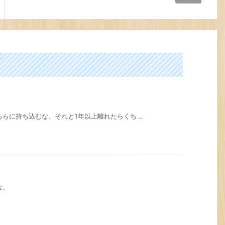
らに持ち込むな。それと1年以上離れたらくち ...
な。