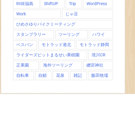
RISE福島
ShiftUP
Trip
WordPress
Work
じゃ豆
ひめさゆりバイクミーティング
スタンプラリー
ツーリング
ハワイ
ベスパン
モトラッド港北
モトラッド静岡
ライダーズピットまるせい果樹園
境川CR
正果園
海外ツーリング
總宮神社
自転車
自鯖
花泉
雑記
飯田牧場