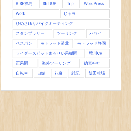
RISE福島
ShiftUP
Trip
WordPress
Work
じゃ豆
ひめさゆりバイクミーティング
スタンプラリー
ツーリング
ハワイ
ベスパン
モトラッド港北
モトラッド静岡
ライダーズピットまるせい果樹園
境川CR
正果園
海外ツーリング
總宮神社
自転車
自鯖
花泉
雑記
飯田牧場