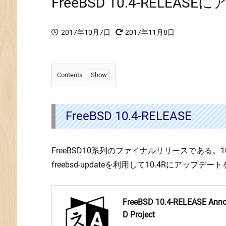
FreeBSD 10.4-RELEA
2017年10月7日
2017年11月8日
Contents
1.
F
r
FreeBSD 10.4-RELEASE
e
e
FreeBSD10系列のファイナルリリースである。10
B
S
freebsd-updateを利用して10.4Rにアップデ
D
1
0.
FreeBSD 10.4-RELEASE Anno
4
D Project
-