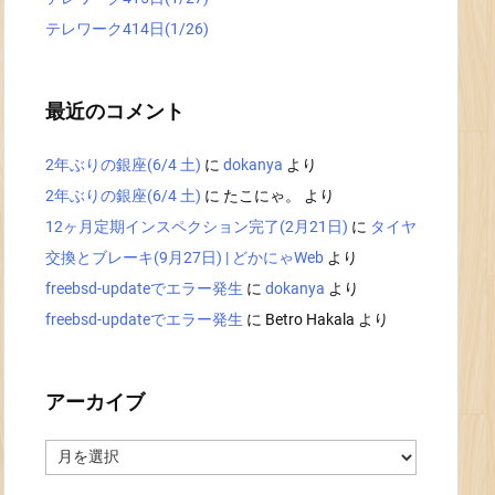
テレワーク414日(1/26)
最近のコメント
2年ぶりの銀座(6/4 土)
に
dokanya
より
2年ぶりの銀座(6/4 土)
に
たこにゃ。
より
12ヶ月定期インスペクション完了(2月21日)
に
タイヤ
交換とブレーキ(9月27日) | どかにゃWeb
より
freebsd-updateでエラー発生
に
dokanya
より
freebsd-updateでエラー発生
に
Betro Hakala
より
アーカイブ
ア
ー
カ