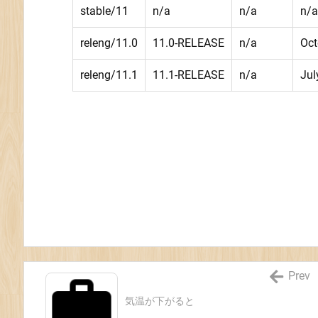
stable/11
n/a
n/a
n/a
releng/11.0
11.0-RELEASE
n/a
Oct
releng/11.1
11.1-RELEASE
n/a
Jul
Prev
気温が下がると