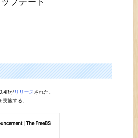
SEにアップデート
.4Rが
リリース
された。
ートを実施する。
uncement | The FreeBS