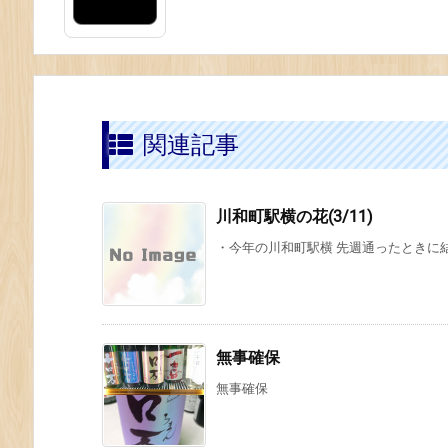
関連記事
川和町駅横の花(3/11)
・今年の川和町駅横 先週通ったときに結
無事確保
無事確保