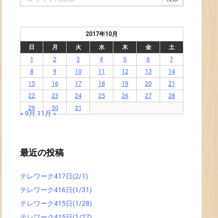
2017年10月
日
月
火
水
木
金
土
1
2
3
4
5
6
7
8
9
10
11
12
13
14
15
16
17
18
19
20
21
22
23
24
25
26
27
28
29
30
31
« 9月
11月 »
最近の投稿
テレワーク417日(2/1)
テレワーク416日(1/31)
テレワーク415日(1/28)
テレワーク415日(1/27)