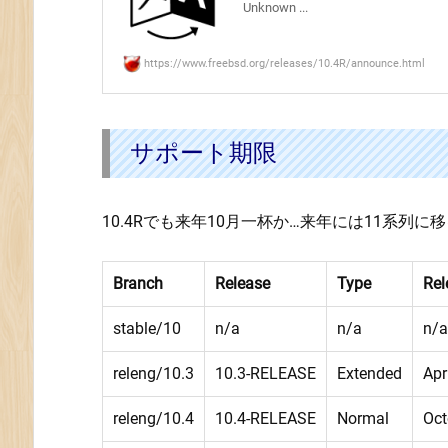
Unknown ...
R
E
https://www.freebsd.org/releases/10.4R/announce.html
L
E
A
サポート期限
S
E
2.
10.4Rでも来年10月一杯か…来年には11系列に
サ
ポ
ー
Branch
Release
Type
Rel
ト
期
stable/10
n/a
n/a
n/a
限
releng/10.3
10.3-RELEASE
Extended
Apr
releng/10.4
10.4-RELEASE
Normal
Oct