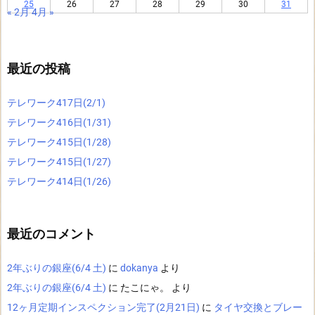
25
26
27
28
29
30
31
« 2月
4月 »
最近の投稿
テレワーク417日(2/1)
テレワーク416日(1/31)
テレワーク415日(1/28)
テレワーク415日(1/27)
テレワーク414日(1/26)
最近のコメント
2年ぶりの銀座(6/4 土)
に
dokanya
より
2年ぶりの銀座(6/4 土)
に
たこにゃ。
より
12ヶ月定期インスペクション完了(2月21日)
に
タイヤ交換とブレー