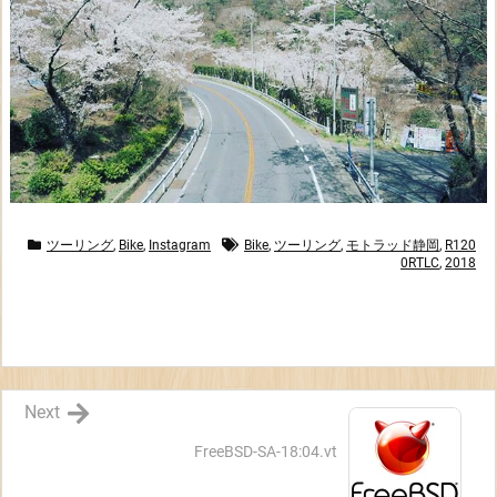
ツーリング
,
Bike
,
Instagram
Bike
,
ツーリング
,
モトラッド静岡
,
R120
0RTLC
,
2018
Next
FreeBSD-SA-18:04.vt