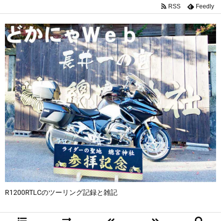
RSS
Feedly
R1200RTLCのツーリング記録と雑記