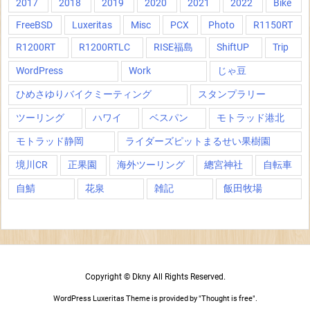
2017
2018
2019
2020
2021
2022
Bike
FreeBSD
Luxeritas
Misc
PCX
Photo
R1150RT
R1200RT
R1200RTLC
RISE福島
ShiftUP
Trip
WordPress
Work
じゃ豆
ひめさゆりバイクミーティング
スタンプラリー
ツーリング
ハワイ
ベスパン
モトラッド港北
モトラッド静岡
ライダーズピットまるせい果樹園
境川CR
正果園
海外ツーリング
總宮神社
自転車
自鯖
花泉
雑記
飯田牧場
Copyright ©
Dkny
All Rights Reserved.
WordPress Luxeritas Theme is provided by "
Thought is free
".