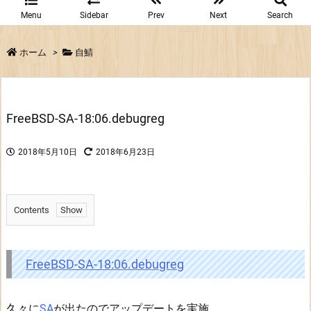
Menu
Sidebar
Prev
Next
Search
ホーム
>
自鯖
FreeBSD-SA-18:06.debugreg
2018年5月10日
2018年6月23日
Contents
1.
F
r
FreeBSD-SA-18:06.debugreg
e
e
久々に
SA
が出たのでアップデートを実施