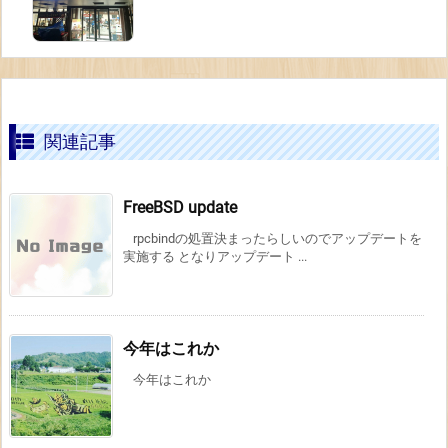
g
関連記事
FreeBSD update
rpcbindの処置決まったらしいのでアップデートを
実施する となりアップデート ...
今年はこれか
今年はこれか