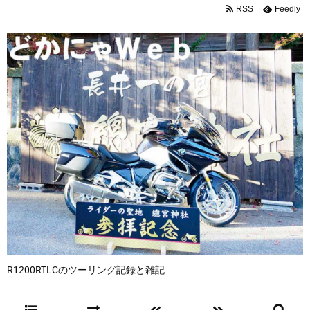
RSS
Feedly
R1200RTLCのツーリング記録と雑記