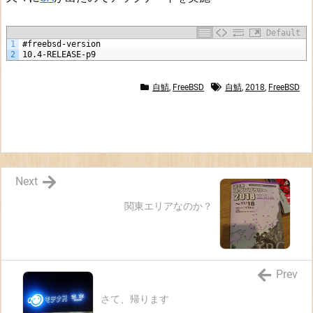
B
S
Default
D
1
#freebsd-version
-
2
10.4-RELEASE-p9
S
自鯖
,
FreeBSD
自鯖
,
2018
,
FreeBSD
A
-
1
8:
0
6.
Next
d
関東エリアなのか？
e
b
u
g
Prev
r
さて、帰ります
e