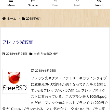
Menu
Sidebar
Prev
Next
Search
ホーム
>
2018年6月
フレッツ光変更
2018年6月24日
自鯖
,
FreeBSD
,
HW
2018年6月25日
フレッツ光ネクストファミリーギガラインタイプ
に変更
光ONUの調子が悪くなってきた事と契約し
ていたBフレッツがいつの間にかフレッツ光ネク
ストに変わっている。
このプラン最大100Mbpsな
のだが、フレッツ光ネクストプランでは+200円で
最大1Gbpsのプランがあることに気が付く。
交換ついでにプラン変