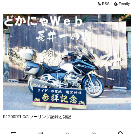
RSS
Feedly
R1200RTLCのツーリング記録と雑記