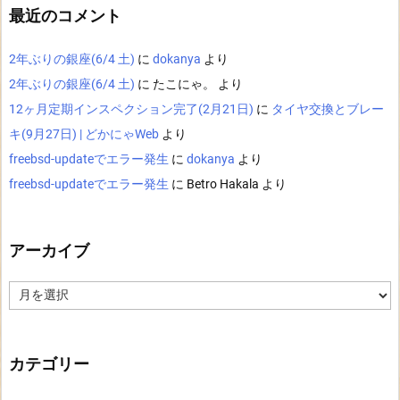
最近のコメント
2年ぶりの銀座(6/4 土)
に
dokanya
より
2年ぶりの銀座(6/4 土)
に
たこにゃ。
より
12ヶ月定期インスペクション完了(2月21日)
に
タイヤ交換とブレー
キ(9月27日) | どかにゃWeb
より
freebsd-updateでエラー発生
に
dokanya
より
freebsd-updateでエラー発生
に
Betro Hakala
より
アーカイブ
ア
ー
カ
イ
ブ
カテゴリー