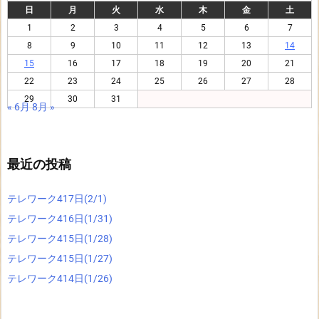
日
月
火
水
木
金
土
1
2
3
4
5
6
7
8
9
10
11
12
13
14
15
16
17
18
19
20
21
22
23
24
25
26
27
28
29
30
31
« 6月
8月 »
最近の投稿
テレワーク417日(2/1)
テレワーク416日(1/31)
テレワーク415日(1/28)
テレワーク415日(1/27)
テレワーク414日(1/26)