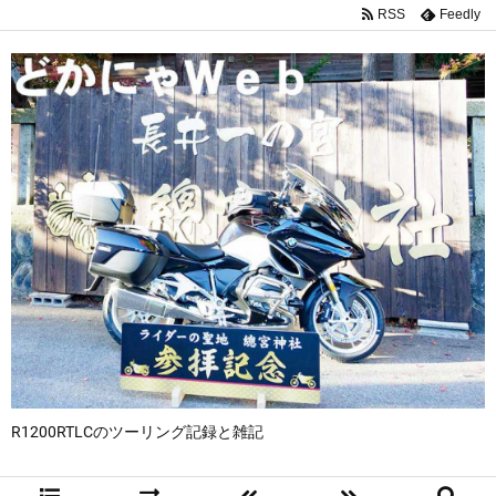
RSS
Feedly
R1200RTLCのツーリング記録と雑記