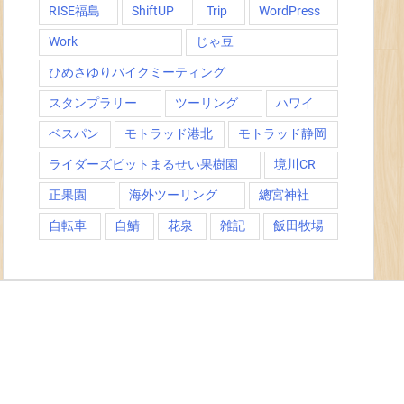
RISE福島
ShiftUP
Trip
WordPress
Work
じゃ豆
ひめさゆりバイクミーティング
スタンプラリー
ツーリング
ハワイ
ベスパン
モトラッド港北
モトラッド静岡
ライダーズピットまるせい果樹園
境川CR
正果園
海外ツーリング
總宮神社
自転車
自鯖
花泉
雑記
飯田牧場