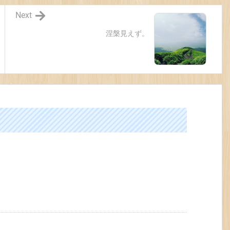
Next
涅槃見えず。