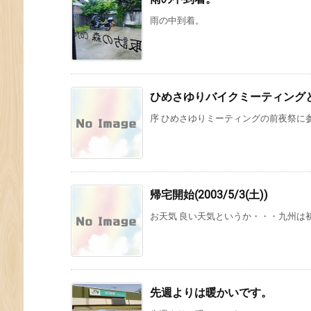
雨の中到着。
ひめさゆりバイクミーティングと道
序 ひめさゆりミーティングの前夜祭に参
帰宅開始(2003/5/3(土))
お天気 良い天気というか・・・九州は初夏
先週よりは暖かいです。