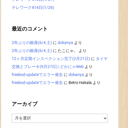
テレワーク414日(1/26)
最近のコメント
2年ぶりの銀座(6/4 土)
に
dokanya
より
2年ぶりの銀座(6/4 土)
に
たこにゃ。
より
12ヶ月定期インスペクション完了(2月21日)
に
タイヤ
交換とブレーキ(9月27日) | どかにゃWeb
より
freebsd-updateでエラー発生
に
dokanya
より
freebsd-updateでエラー発生
に
Betro Hakala
より
アーカイブ
ア
ー
カ