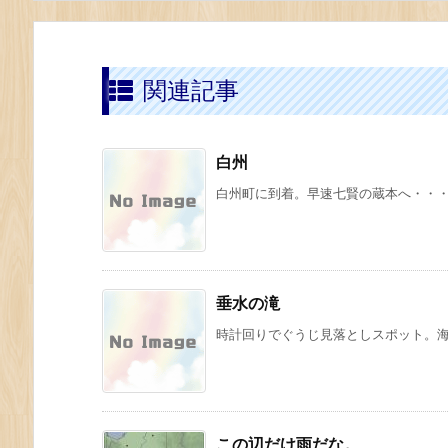
関連記事
白州
白州町に到着。早速七賢の蔵本へ・・・・試
垂水の滝
時計回りでぐうじ見落としスポット。
この辺だけ雨だな。