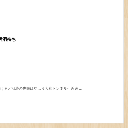
解消待ち
ち
けると渋滞の先頭はやはり大和トンネル付近速 ...