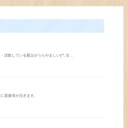
飲している親父がうらやましい(^^; 古 ...
海に直接滝が注ぎます。