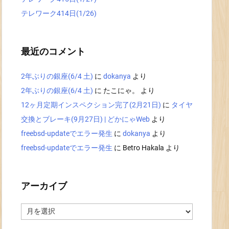
テレワーク414日(1/26)
最近のコメント
2年ぶりの銀座(6/4 土)
に
dokanya
より
2年ぶりの銀座(6/4 土)
に
たこにゃ。
より
12ヶ月定期インスペクション完了(2月21日)
に
タイヤ
交換とブレーキ(9月27日) | どかにゃWeb
より
freebsd-updateでエラー発生
に
dokanya
より
freebsd-updateでエラー発生
に
Betro Hakala
より
アーカイブ
ア
ー
カ