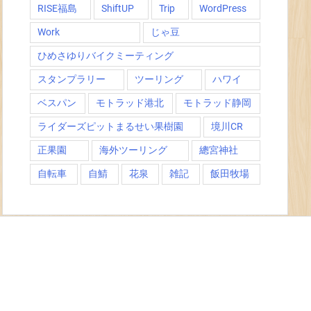
RISE福島
ShiftUP
Trip
WordPress
Work
じゃ豆
ひめさゆりバイクミーティング
スタンプラリー
ツーリング
ハワイ
ベスパン
モトラッド港北
モトラッド静岡
ライダーズピットまるせい果樹園
境川CR
正果園
海外ツーリング
總宮神社
自転車
自鯖
花泉
雑記
飯田牧場