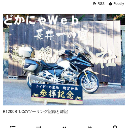
RSS
Feedly
R1200RTLCのツーリング記録と雑記