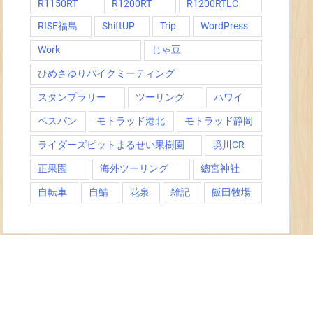
R1150RT
R1200RT
R1200RTLC
RISE福島
ShiftUP
Trip
WordPress
Work
じゃ豆
ひめさゆりバイクミーティング
スタンプラリー
ツーリング
ハワイ
ベスパン
モトラッド港北
モトラッド静岡
ライダーズピットまるせい果樹園
境川CR
正果園
海外ツーリング
總宮神社
自転車
自鯖
花泉
雑記
飯田牧場