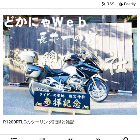
RSS
Feedly
R1200RTLCのツーリング記録と雑記