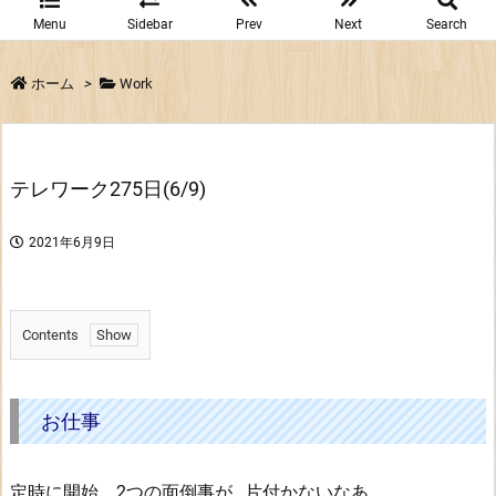
Menu
Sidebar
Prev
Next
Search
ホーム
>
Work
テレワーク275日(6/9)
2021年6月9日
Contents
1.
お
仕
お仕事
事
定時に開始。2つの面倒事が…片付かないなあ。