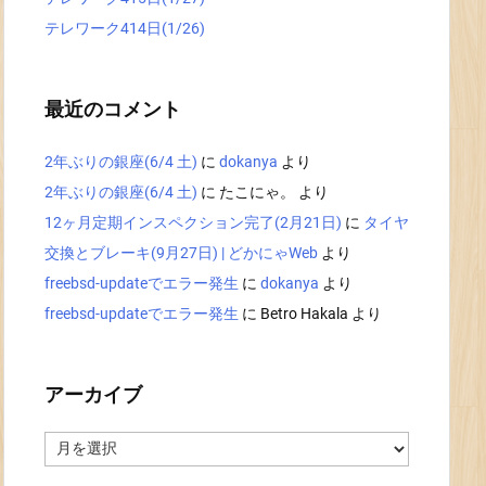
テレワーク414日(1/26)
最近のコメント
2年ぶりの銀座(6/4 土)
に
dokanya
より
2年ぶりの銀座(6/4 土)
に
たこにゃ。
より
12ヶ月定期インスペクション完了(2月21日)
に
タイヤ
交換とブレーキ(9月27日) | どかにゃWeb
より
freebsd-updateでエラー発生
に
dokanya
より
freebsd-updateでエラー発生
に
Betro Hakala
より
アーカイブ
ア
ー
カ