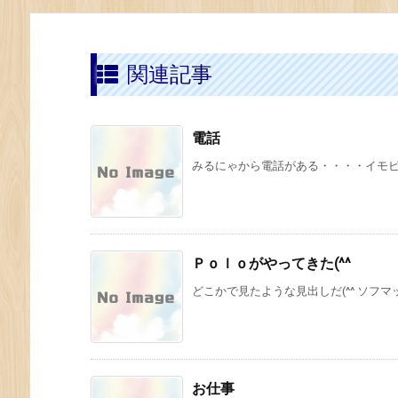
関連記事
電話
みるにゃから電話がある・・・・イモビラ
Ｐｏｌｏがやってきた(^^
どこかで見たような見出しだ(^^ ソフマ
お仕事