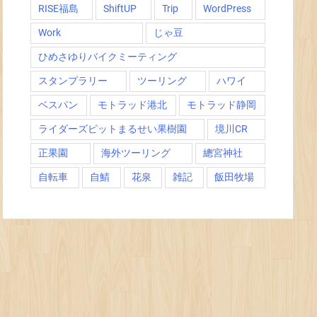
RISE福島
ShiftUP
Trip
WordPress
Work
じゃ豆
ひめさゆりバイクミーティング
スタンプラリー
ツーリング
ハワイ
ベスパン
モトラッド港北
モトラッド静岡
ライダーズピットまるせい果樹園
境川CR
正果園
海外ツーリング
總宮神社
自転車
自鯖
花泉
雑記
飯田牧場