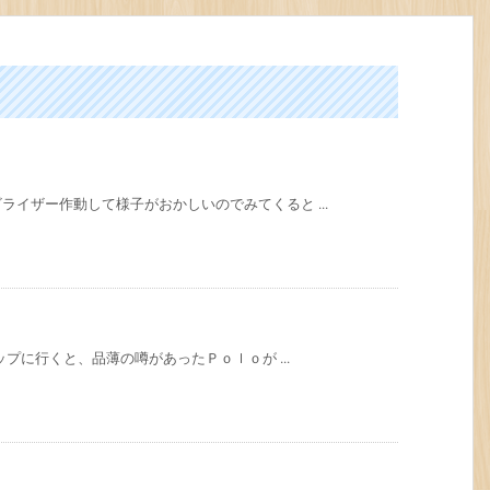
イザー作動して様子がおかしいのでみてくると ...
ップに行くと、品薄の噂があったＰｏｌｏが ...