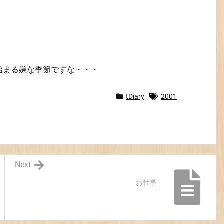
始まる嫌な季節ですな・・・
tDiary
2001
Next
お仕事