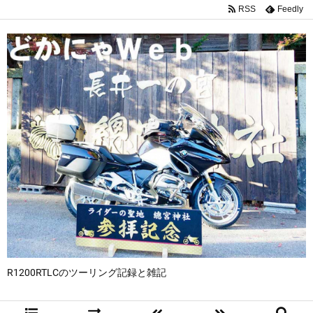
RSS
Feedly
R1200RTLCのツーリング記録と雑記