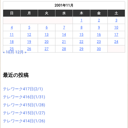
2001年11月
日
月
火
水
木
金
土
1
2
3
4
5
6
7
8
9
10
11
12
13
14
15
16
17
18
19
20
21
22
23
24
25
26
27
28
29
30
« 10月
12月 »
最近の投稿
テレワーク417日(2/1)
テレワーク416日(1/31)
テレワーク415日(1/28)
テレワーク415日(1/27)
テレワーク414日(1/26)