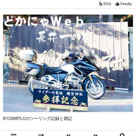
RSS
Feedly
R1200RTLCのツーリング記録と雑記