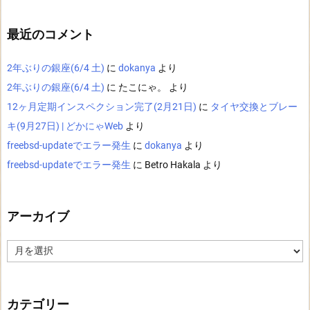
最近のコメント
2年ぶりの銀座(6/4 土)
に
dokanya
より
2年ぶりの銀座(6/4 土)
に
たこにゃ。
より
12ヶ月定期インスペクション完了(2月21日)
に
タイヤ交換とブレー
キ(9月27日) | どかにゃWeb
より
freebsd-updateでエラー発生
に
dokanya
より
freebsd-updateでエラー発生
に
Betro Hakala
より
アーカイブ
ア
ー
カ
イ
ブ
カテゴリー