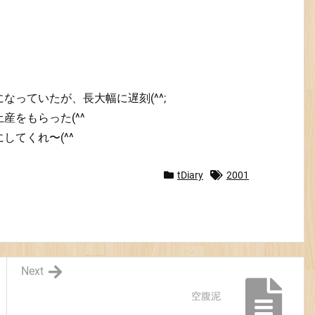
なっていたが、長大幅に遅刻(^^;
産をもらった(^^
てくれ〜(^^
tDiary
2001
Next
空腹泥