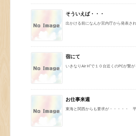
そういえば・・・
出かける前になんか宮内庁から発表されて
宿にて
いきなりAir H"で１０台近くのPCが繋
お仕事来週
東海と関西からも要求が・・・・・ 平穏な