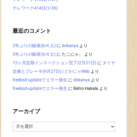
テレワーク414日(1/26)
最近のコメント
2年ぶりの銀座(6/4 土)
に
dokanya
より
2年ぶりの銀座(6/4 土)
に
たこにゃ。
より
12ヶ月定期インスペクション完了(2月21日)
に
タイヤ
交換とブレーキ(9月27日) | どかにゃWeb
より
freebsd-updateでエラー発生
に
dokanya
より
freebsd-updateでエラー発生
に
Betro Hakala
より
アーカイブ
ア
ー
カ