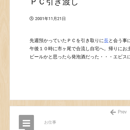
ＰＣ引き渡し
2001年11月21日
先週預かっていたＰＣを引き取りに
長
と会う事に
午後１０時に市ヶ尾で合流し自宅へ。帰りにお土
ビールかと思ったら発泡酒だった・・・エビスにし
Prev
お仕事