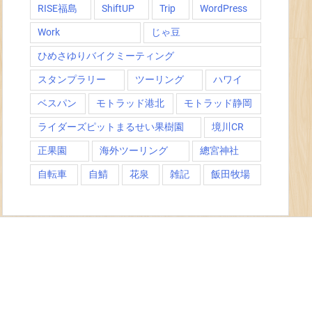
RISE福島
ShiftUP
Trip
WordPress
Work
じゃ豆
ひめさゆりバイクミーティング
スタンプラリー
ツーリング
ハワイ
ベスパン
モトラッド港北
モトラッド静岡
ライダーズピットまるせい果樹園
境川CR
正果園
海外ツーリング
總宮神社
自転車
自鯖
花泉
雑記
飯田牧場