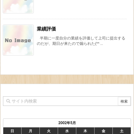
業績評価
半期に一度自分の業績を評価して上司に提出する
のだが、期日が来たので煽られた(^^ ...
2002年5月
日
月
火
水
木
金
土