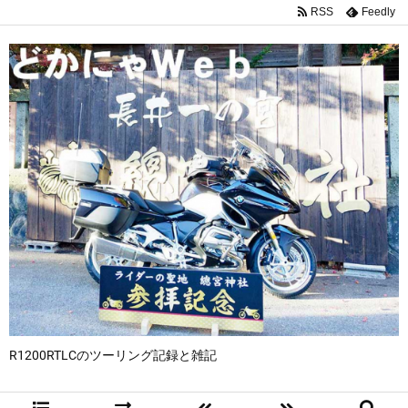
RSS
Feedly
R1200RTLCのツーリング記録と雑記