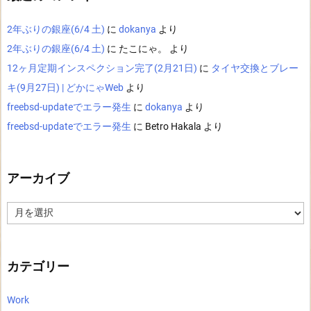
2年ぶりの銀座(6/4 土)
に
dokanya
より
2年ぶりの銀座(6/4 土)
に
たこにゃ。
より
12ヶ月定期インスペクション完了(2月21日)
に
タイヤ交換とブレー
キ(9月27日) | どかにゃWeb
より
freebsd-updateでエラー発生
に
dokanya
より
freebsd-updateでエラー発生
に
Betro Hakala
より
アーカイブ
ア
ー
カ
イ
ブ
カテゴリー
Work